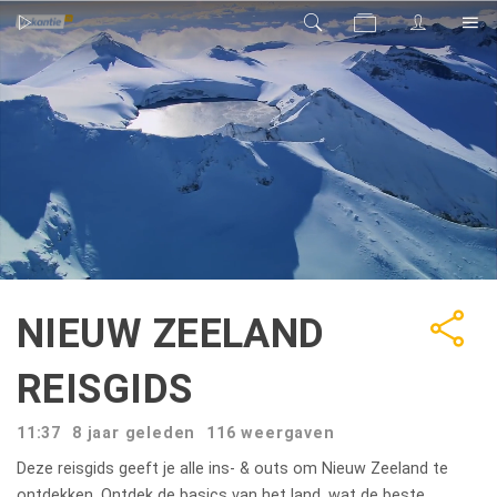
NIEUW ZEELAND
REISGIDS
11:37
8 jaar geleden
116
weergaven
Deze reisgids geeft je alle ins- & outs om Nieuw Zeeland te
ontdekken. Ontdek de basics van het land, wat de beste